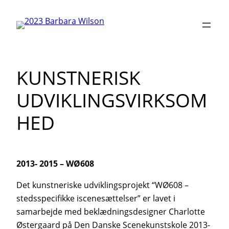
Skip
to
content
KUNSTNERISK
UDVIKLINGSVIRKSOM
HED
2013- 2015 – WØ608
Det kunstneriske udviklingsprojekt “WØ608 –
stedsspecifikke iscenesættelser” er lavet i
samarbejde med beklædningsdesigner Charlotte
Østergaard på Den Danske Scenekunstskole 2013-