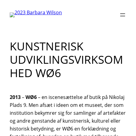
Skip
to
content
KUNSTNERISK
UDVIKLINGSVIRKSOM
HED WØ6
2013
–
WØ6
– en iscenesættelse af butik på Nikolaj
Plads 9. Men afsæt i ideen om et museet, der som
institution bekymrer sig for samlinger af artefakter
og andre genstande af kunstnerisk, kulturel eller
historisk betydning, er WØ6 en forklædning og