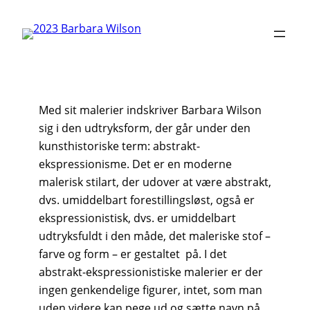
Skip
to
content
Med sit malerier indskriver Barbara Wilson
sig i den udtryksform, der går under den
kunsthistoriske term: abstrakt-
ekspressionisme. Det er en moderne
malerisk stilart, der udover at være abstrakt,
dvs. umiddelbart forestillingsløst, også er
ekspressionistisk, dvs. er umiddelbart
udtryksfuldt i den måde, det maleriske stof –
farve og form – er gestaltet på. I det
abstrakt-ekspressionistiske malerier er der
ingen genkendelige figurer, intet, som man
uden videre kan pege ud og sætte navn på.