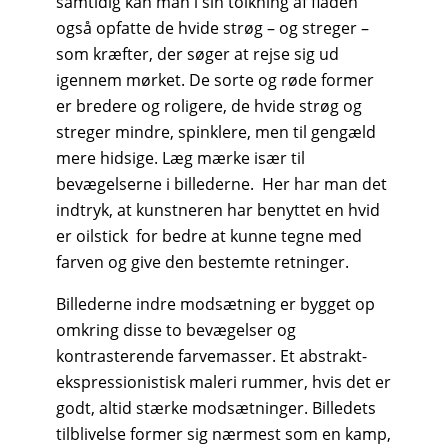
samtidig kan man i sin tolkning af fladen
også opfatte de hvide strøg – og streger –
som kræfter, der søger at rejse sig ud
igennem mørket. De sorte og røde former
er bredere og roligere, de hvide strøg og
streger mindre, spinklere, men til gengæld
mere hidsige. Læg mærke især til
bevægelserne i billederne. Her har man det
indtryk, at kunstneren har benyttet en hvid
er oilstick for bedre at kunne tegne med
farven og give den bestemte retninger.
Billederne indre modsætning er bygget op
omkring disse to bevægelser og
kontrasterende farvemasser. Et abstrakt-
ekspressionistisk maleri rummer, hvis det er
godt, altid stærke modsætninger. Billedets
tilblivelse former sig nærmest som en kamp,